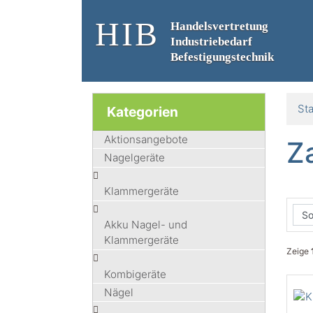
HIB
Handelsvertretung
Industriebedarf
Befestigungstechnik
Sta
Kategorien
Aktionsangebote
Z
Nagelgeräte
Klammergeräte
Akku Nagel- und
Klammergeräte
Zeige
Kombigeräte
Nägel