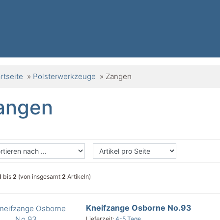
rtseite
»
Polsterwerkzeuge
»
Zangen
angen
1
bis
2
(von insgesamt
2
Artikeln)
Kneifzange Osborne No.93
Lieferzeit:
4-5 Tage