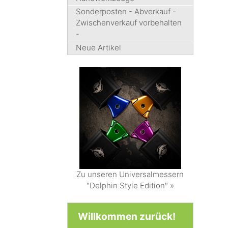
Sonderposten - Abverkauf -
Zwischenverkauf vorbehalten
-
Neue Artikel
Zu unseren Universalmessern
"Delphin Style Edition" »
Willkommen zurück!