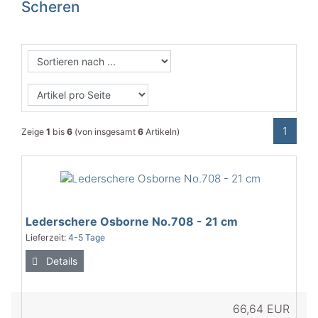
Scheren
1
Zeige
1
bis
6
(von insgesamt
6
Artikeln)
Lederschere Osborne No.708 - 21 cm
Lieferzeit:
4-5 Tage
Details
66,64 EUR