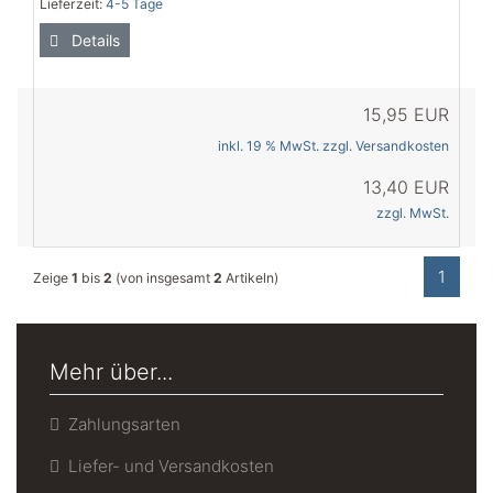
Lieferzeit:
4-5 Tage
Details
15,95 EUR
inkl. 19 % MwSt. zzgl.
Versandkosten
13,40 EUR
zzgl. MwSt.
1
Zeige
1
bis
2
(von insgesamt
2
Artikeln)
Mehr über...
Zahlungsarten
Liefer- und Versandkosten