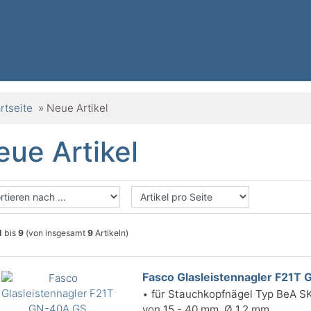
rtseite
»
Neue Artikel
eue Artikel
1
bis
9
(von insgesamt
9
Artikeln)
Fasco Glasleistennagler F21T
•
für Stauchkopfnägel Typ BeA SK
von 15 - 40 mm, Ø 1,2 mm