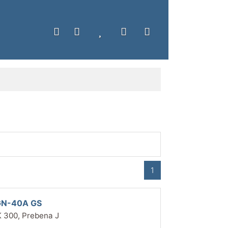
1
 GN-40A GS
 300, Prebena J