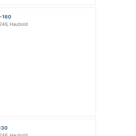
P-160
 246, Haubold
130
 246, Haubold