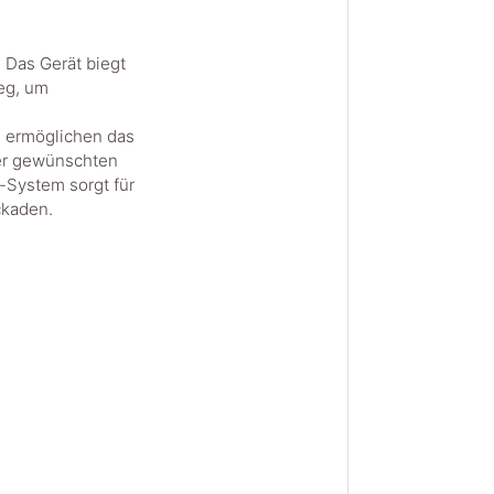
. Das Gerät biegt
eg, um
n ermöglichen das
der gewünschten
r-System sorgt für
ckaden.