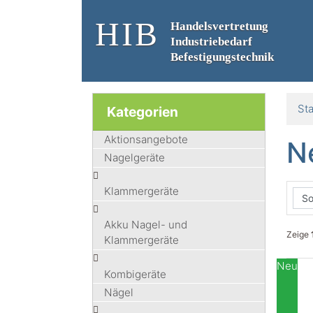
HIB
Handelsvertretung
Industriebedarf
Befestigungstechnik
Sta
Kategorien
Aktionsangebote
N
Nagelgeräte
Klammergeräte
Akku Nagel- und
Zeige
Klammergeräte
Neu
Kombigeräte
Nägel