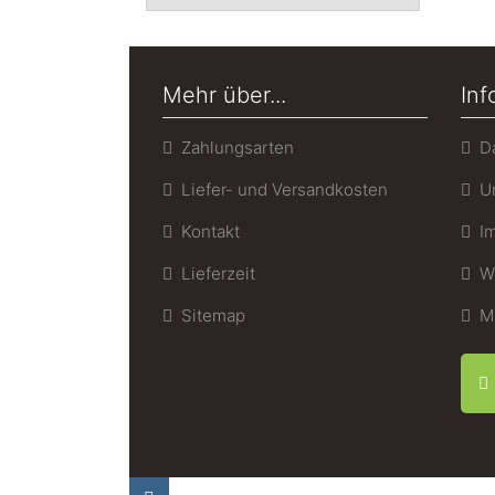
Mehr über...
Inf
Zahlungsarten
Da
Liefer- und Versandkosten
Un
Kontakt
Im
Lieferzeit
Wi
Sitemap
Mu