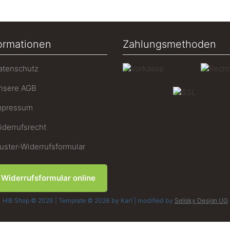
ormationen
Zahlungsmethoden
tenschutz
sere AGB
pressum
derrufsrecht
ster-Widerrufsformular
Widerrufsformular online
HIB Shop © 2026 | Template © 2026 by Karl | modified by
Selisky Design UG