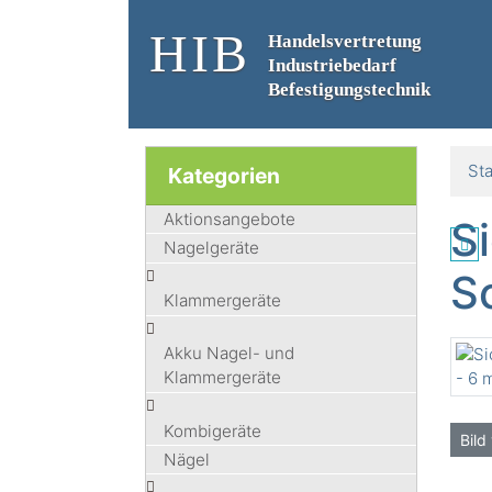
HIB
Handelsvertretung
Industriebedarf
Befestigungstechnik
Sta
Kategorien
Aktionsangebote
S
Nagelgeräte
S
Klammergeräte
Akku Nagel- und
Klammergeräte
Kombigeräte
Bild
Nägel