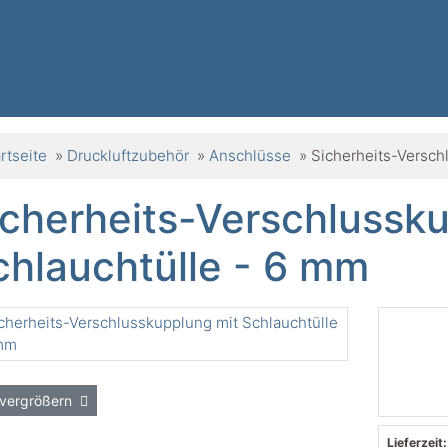
rtseite
»
Druckluftzubehör
»
Anschlüsse
»
Sicherheits-Versch
icherheits-Verschlussk
chlauchtülle - 6 mm
 vergrößern
Lieferzeit: