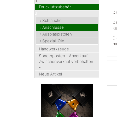
Druckluftzubehör
Da
› Schläuche
Da
› Anschlüsse
Ku
› Ausblaspistolen
Di
› Spezial-Öle
ba
Handwerkzeuge
Sonderposten - Abverkauf -
Zwischenverkauf vorbehalten
-
Neue Artikel